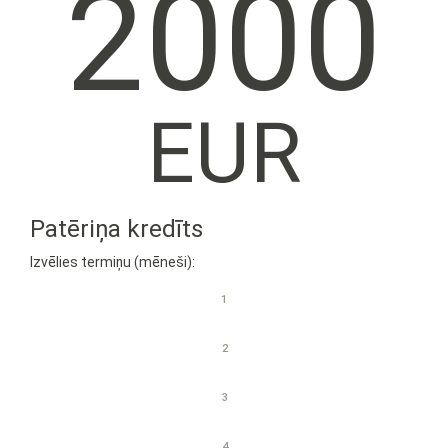
2000
EUR
Patēriņa kredīts
Izvēlies termiņu (mēneši):
1
2
3
4