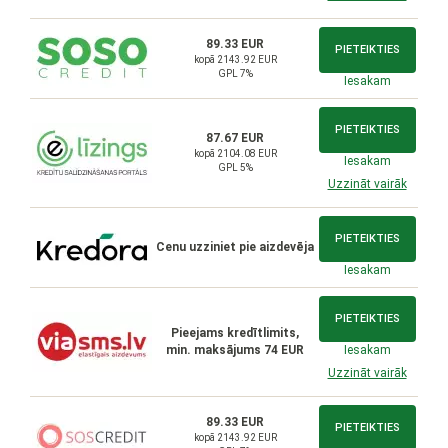
89.33 EUR
PIETEIKTIES
kopā 2143.92 EUR
GPL 7%
Iesakam
PIETEIKTIES
87.67 EUR
kopā 2104.08 EUR
Iesakam
GPL 5%
Uzzināt vairāk
PIETEIKTIES
Cenu uzziniet pie aizdevēja
Iesakam
PIETEIKTIES
Pieejams kredītlimits,
min. maksājums 74 EUR
Iesakam
Uzzināt vairāk
89.33 EUR
PIETEIKTIES
kopā 2143.92 EUR