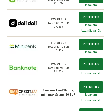
GPL 7%
Iesakam
PIETEIKTIES
125.99 EUR
kopā 3023.76 EUR
Iesakam
GPL 53%
Uzzināt vairāk
117.38 EUR
PIETEIKTIES
kopā 2817.12 EUR
GPL 42%
Iesakam
125.79 EUR
PIETEIKTIES
kopā 3018.96 EUR
GPL 53%
Uzzināt vairāk
PIETEIKTIES
Pieejams kredītlimits,
min. maksājums 20 EUR
Iesakam
Uzzināt vairāk