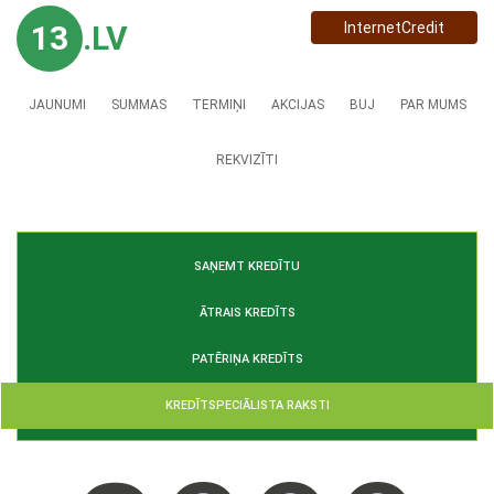
13
.LV
InternetCredit
JAUNUMI
SUMMAS
TERMIŅI
AKCIJAS
BUJ
PAR MUMS
REKVIZĪTI
SAŅEMT KREDĪTU
ĀTRAIS KREDĪTS
PATĒRIŅA KREDĪTS
KREDĪTSPECIĀLISTA RAKSTI