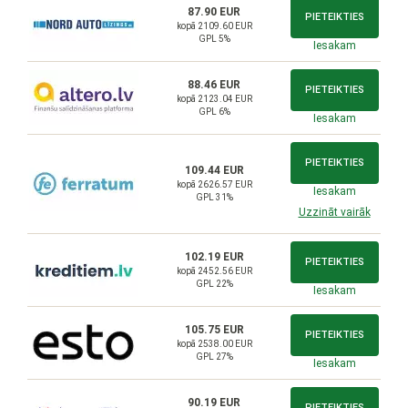
87.90 EUR
PIETEIKTIES
kopā 2109.60 EUR
GPL 5%
Iesakam
88.46 EUR
PIETEIKTIES
kopā 2123.04 EUR
GPL 6%
Iesakam
PIETEIKTIES
109.44 EUR
kopā 2626.57 EUR
Iesakam
GPL 31%
Uzzināt vairāk
102.19 EUR
PIETEIKTIES
kopā 2452.56 EUR
GPL 22%
Iesakam
105.75 EUR
PIETEIKTIES
kopā 2538.00 EUR
GPL 27%
Iesakam
90.19 EUR
PIETEIKTIES