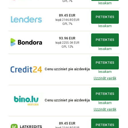
GPL 7%
Iesakam
89.45 EUR
PIETEIKTIES
kopā 2146.80 EUR
GPL 7%
Iesakam
93.96 EUR
PIETEIKTIES
kopā 2255.04 EUR
GPL 12%
Iesakam
PIETEIKTIES
Cenu uzziniet pie aizdevēja
Iesakam
Uzzināt vairāk
PIETEIKTIES
Cenu uzziniet pie aizdevēja
Iesakam
Uzzināt vairāk
89.45 EUR
PIETEIKTIES
kopā 2146.80 EUR