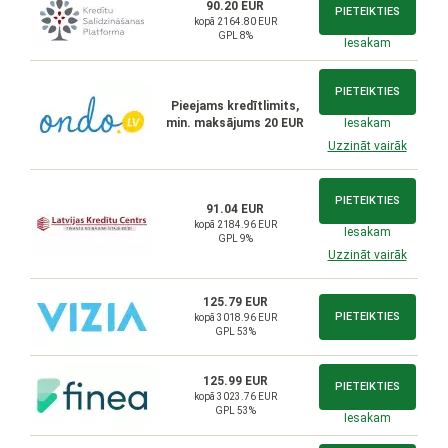
90.20 EUR
PIETEIKTIES
kopā 2164.80 EUR
GPL 8%
Iesakam
PIETEIKTIES
Pieejams kredītlimits,
min. maksājums 20 EUR
Iesakam
Uzzināt vairāk
PIETEIKTIES
91.04 EUR
kopā 2184.96 EUR
Iesakam
GPL 9%
Uzzināt vairāk
125.79 EUR
PIETEIKTIES
kopā 3018.96 EUR
GPL 53%
125.99 EUR
PIETEIKTIES
kopā 3023.76 EUR
GPL 53%
Iesakam