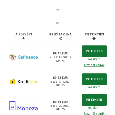
72
84
AIZDEVĒJS
KREDĪTA CENA
PIETEIKTIES
PIETEIKTIES
89.45 EUR
kopā 2146.80 EUR
Iesakam
GPL 7%
Uzzināt vairāk
89.33 EUR
PIETEIKTIES
kopā 2143.92 EUR
GPL 7%
Iesakam
PIETEIKTIES
88.55 EUR
kopā 2125.20 EUR
Iesakam
GPL 6%
Uzzināt vairāk