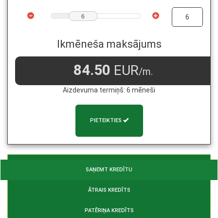
6
Ikmēneša maksājums
84.50
EUR
/m.
Aizdevuma termiņš:
6
mēneši
PIETEIKTIES
SAŅEMT KREDĪTU
ĀTRAIS KREDĪTS
PATĒRIŅA KREDĪTS