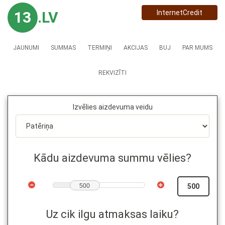
13
.LV
InternetCredit
JAUNUMI
SUMMAS
TERMIŅI
AKCIJAS
BUJ
PAR MUMS
REKVIZĪTI
Izvēlies aizdevuma veidu
Kādu aizdevuma summu vēlies?
500
Uz cik ilgu atmaksas laiku?