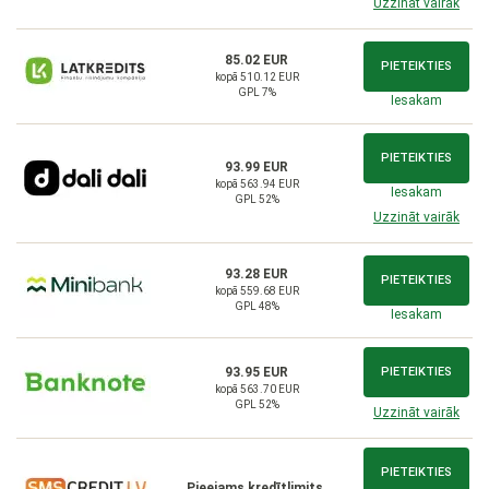
Uzzināt vairāk
85.02 EUR
PIETEIKTIES
kopā 510.12 EUR
GPL 7%
Iesakam
PIETEIKTIES
93.99 EUR
kopā 563.94 EUR
Iesakam
GPL 52%
Uzzināt vairāk
93.28 EUR
PIETEIKTIES
kopā 559.68 EUR
GPL 48%
Iesakam
93.95 EUR
PIETEIKTIES
kopā 563.70 EUR
GPL 52%
Uzzināt vairāk
PIETEIKTIES
Pieejams kredītlimits,