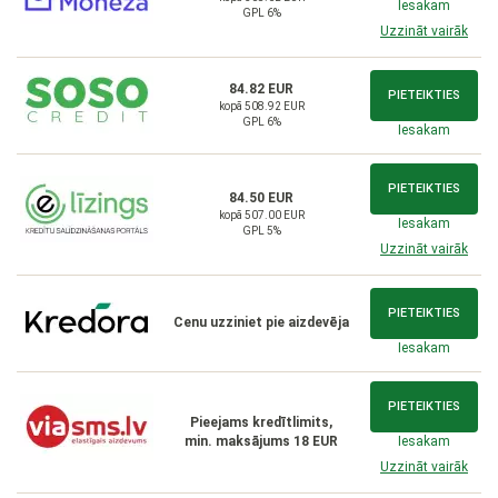
Iesakam
GPL 6%
Uzzināt vairāk
84.82 EUR
PIETEIKTIES
kopā 508.92 EUR
GPL 6%
Iesakam
PIETEIKTIES
84.50 EUR
kopā 507.00 EUR
Iesakam
GPL 5%
Uzzināt vairāk
PIETEIKTIES
Cenu uzziniet pie aizdevēja
Iesakam
PIETEIKTIES
Pieejams kredītlimits,
min. maksājums 18 EUR
Iesakam
Uzzināt vairāk