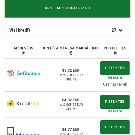
KREDĪTSPECIĀLISTA RAKSTI
Visi kredīti
27
AIZDEVĒJS
KREDĪTA MĒNEŠA MAKSĀJUMS
PIETEIKTIES
PIETEIKTIES
85.02 EUR
kopā 510.12 EUR
Iesakam
GPL 7%
Uzzināt vairāk
84.82 EUR
PIETEIKTIES
kopā 508.92 EUR
GPL 6%
Iesakam
PIETEIKTIES
84.77 EUR
kopā 508.62 EUR