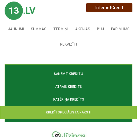
13
.LV
InternetCredit
JAUNUMI
SUMMAS
TERMIŅI
AKCIJAS
BUJ
PAR MUMS
REKVIZĪTI
SAŅEMT KREDĪTU
ĀTRAIS KREDĪTS
PATĒRIŅA KREDĪTS
KREDĪTSPECIĀLISTA RAKSTI