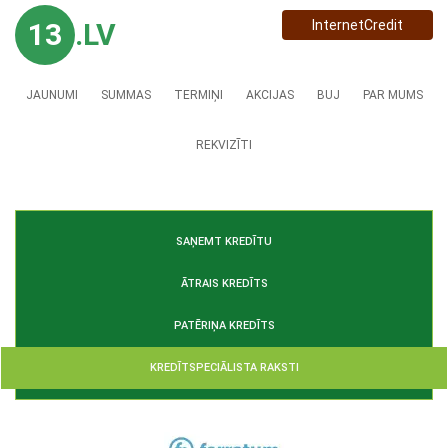
13
.LV
InternetCredit
JAUNUMI
SUMMAS
TERMIŅI
AKCIJAS
BUJ
PAR MUMS
REKVIZĪTI
SAŅEMT KREDĪTU
ĀTRAIS KREDĪTS
PATĒRIŅA KREDĪTS
KREDĪTSPECIĀLISTA RAKSTI