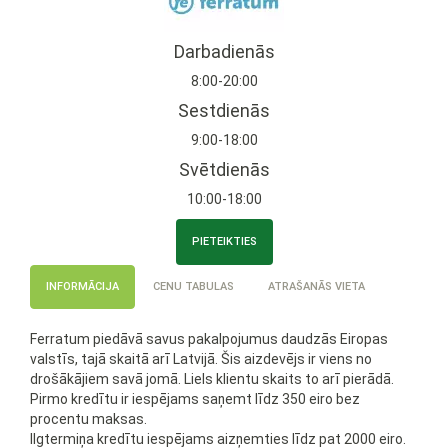
Darbadienās
8:00-20:00
Sestdienās
9:00-18:00
Svētdienās
10:00-18:00
PIETEIKTIES
INFORMĀCIJA
CENU TABULAS
ATRAŠANĀS VIETA
Ferratum piedāvā savus pakalpojumus daudzās Eiropas
valstīs, tajā skaitā arī Latvijā. Šis aizdevējs ir viens no
drošākājiem savā jomā. Liels klientu skaits to arī pierādā.
Pirmo kredītu ir iespējams saņemt līdz 350 eiro bez
procentu maksas.
Ilgtermiņa kredītu iespējams aizņemties līdz pat 2000 eiro.