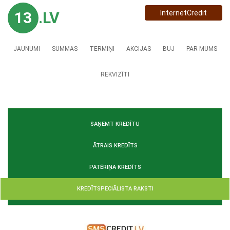
13
.LV
InternetCredit
JAUNUMI
SUMMAS
TERMIŅI
AKCIJAS
BUJ
PAR MUMS
REKVIZĪTI
SAŅEMT KREDĪTU
ĀTRAIS KREDĪTS
PATĒRIŅA KREDĪTS
KREDĪTSPECIĀLISTA RAKSTI