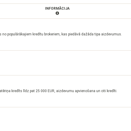
INFORMĀCIJA
s no populārākajiem kredītu brokeriem, kas piedāvā dažāda tipa aizdevumus.
atēriņa kredīts līdz pat 25 000 EUR, aizdevumu apvienošana un citi kredīti.