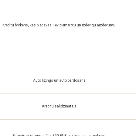
Kredītu brokeris, kas piedāvās Tev piemērotu un izdevīgu aizdevumu.
Auto līzings un auto pārdošana
Kredītu salīdzinātājs
Pirmais aizdevums līdz 350 EUR bez komisijas maksas.