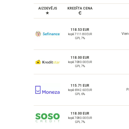
AIZDEVĒJS
KREDĪTA CENA
118.53 EUR
Vien
kopā 7111.80 EUR
GPL 7%
118.00 EUR
kopā 7080.00 EUR
GPL 7%
115.71 EUR
P
kopā 6942.60 EUR
GPL 6%
118.00 EUR
kopā 7080.00 EUR
GPL 7%