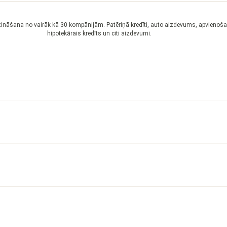
zināšana no vairāk kā 30 kompānijām. Patēriņā kredīti, auto aizdevums, apvienoša
hipotekārais kredīts un citi aizdevumi.