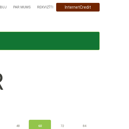
InternetCredit
BUJ
PAR MUMS
REKVIZĪTI
R
48
60
72
84