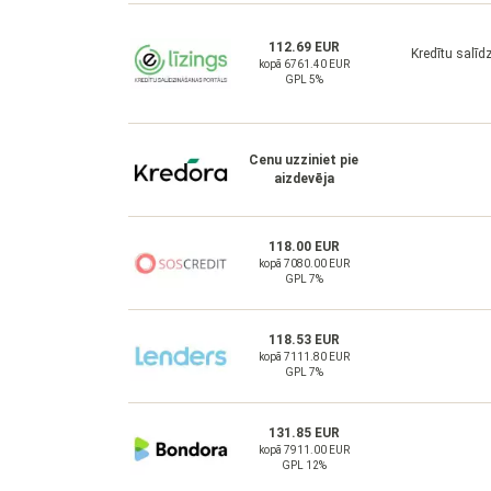
112.69 EUR
Kredītu salīd
kopā 6761.40 EUR
GPL 5%
Cenu uzziniet pie
aizdevēja
118.00 EUR
kopā 7080.00 EUR
GPL 7%
118.53 EUR
kopā 7111.80 EUR
GPL 7%
131.85 EUR
kopā 7911.00 EUR
GPL 12%