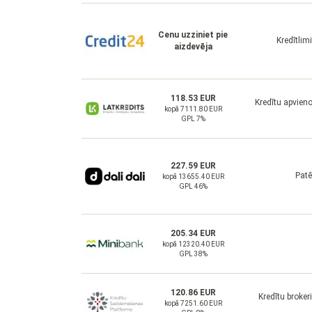
Cenu uzziniet pie
Kredītlim
aizdevēja
118.53 EUR
Kredītu apvien
kopā 7111.80 EUR
GPL 7%
227.59 EUR
Patē
kopā 13655.40 EUR
GPL 46%
205.34 EUR
kopā 12320.40 EUR
GPL 38%
120.86 EUR
Kredītu broker
kopā 7251.60 EUR