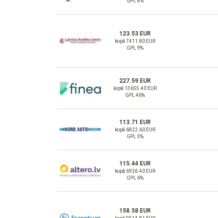
GPL 8%
123.53 EUR
kopā 7411.80 EUR
GPL 9%
227.59 EUR
kopā 13655.40 EUR
GPL 46%
113.71 EUR
kopā 6822.60 EUR
GPL 5%
115.44 EUR
kopā 6926.40 EUR
GPL 6%
158.58 EUR