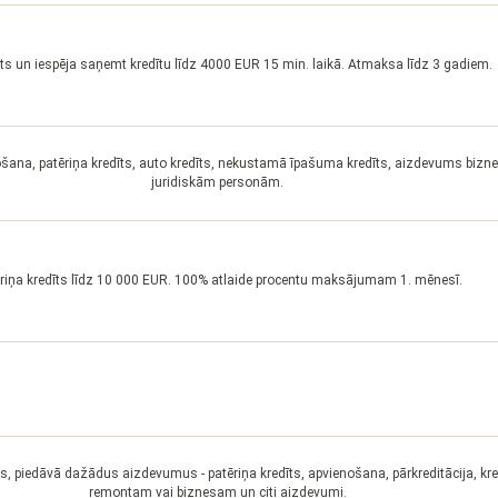
its un iespēja saņemt kredītu līdz 4000 EUR 15 min. laikā. Atmaksa līdz 3 gadiem.
ošana, patēriņa kredīts, auto kredīts, nekustamā īpašuma kredīts, aizdevums biz
juridiskām personām.
riņa kredīts līdz 10 000 EUR. 100% atlaide procentu maksājumam 1. mēnesī.
is, piedāvā dažādus aizdevumus - patēriņa kredīts, apvienošana, pārkreditācija, kre
remontam vai biznesam un citi aizdevumi.