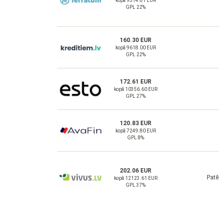
kopā 9514.81 EUR
GPL 22%
160.30 EUR
kopā 9618.00 EUR
GPL 22%
172.61 EUR
kopā 10356.60 EUR
GPL 27%
120.83 EUR
kopā 7249.80 EUR
GPL 8%
202.06 EUR
Patē
kopā 12123.61 EUR
GPL 37%