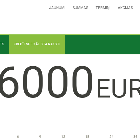
JAUNUMI
SUMMAS
TERMIŅI
AKCIJAS
ĪTS
KREDĪTSPECIĀLISTA RAKSTI
6000
EU
6
9
12
18
24
36