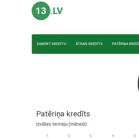
13
.LV
SAŅEMT KREDĪTU
ĀTRAIS KREDĪTS
PATĒRIŅA KRED
Patēriņa kredīts
Izvēlies termiņu (mēneši):
1
2
3
4
5