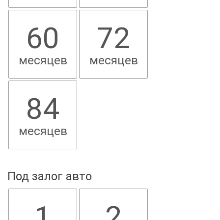
60
72
месяцев
месяцев
84
месяцев
Под залог авто
1
2