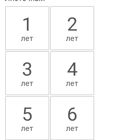
1
2
лет
лет
3
4
лет
лет
5
6
лет
лет