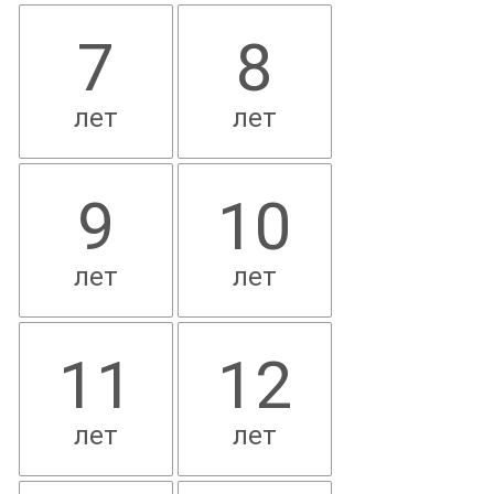
7
8
лет
лет
9
10
лет
лет
11
12
лет
лет