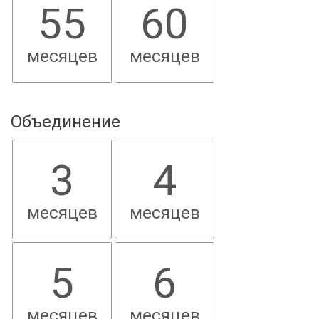
55
60
месяцев
месяцев
Объединение
3
4
месяцев
месяцев
5
6
месяцев
месяцев