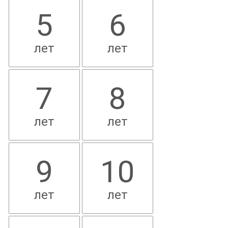
5
6
лет
лет
7
8
лет
лет
9
10
лет
лет