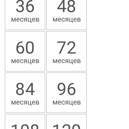
36
48
месяцев
месяцев
60
72
месяцев
месяцев
84
96
месяцев
месяцев