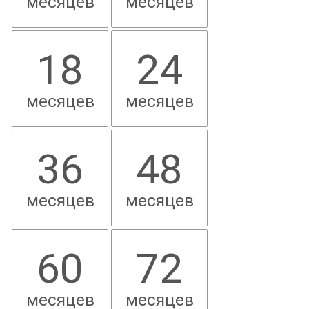
месяцев
месяцев
18
24
месяцев
месяцев
36
48
месяцев
месяцев
60
72
месяцев
месяцев