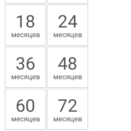
18
24
месяцев
месяцев
36
48
месяцев
месяцев
60
72
месяцев
месяцев