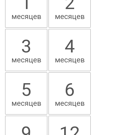
1
2
месяцев
месяцев
3
4
месяцев
месяцев
5
6
месяцев
месяцев
9
12