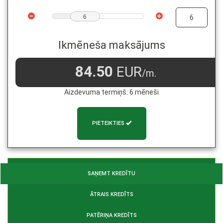
6
Ikmēneša maksājums
84.50
EUR
/m.
Aizdevuma termiņš:
6
mēneši
PIETEIKTIES
SAŅEMT KREDĪTU
ĀTRAIS KREDĪTS
PATĒRIŅA KREDĪTS