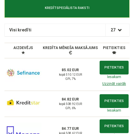
KREDĪTSPECIĀLISTA RAKSTI
Visi kredīti
27
AIZDEVĒJS
KREDĪTA MĒNEŠA MAKSĀJUMS
PIETEIKTIES
PIETEIKTIES
85.02 EUR
kopā 510.12 EUR
Iesakam
GPL 7%
Uzzināt vairāk
84.82 EUR
PIETEIKTIES
kopā 508.92 EUR
GPL 6%
Iesakam
PIETEIKTIES
84.77 EUR
kopā 508.62 EUR