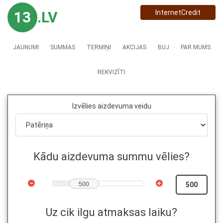
13
.LV
InternetCredit
JAUNUMI
SUMMAS
TERMIŅI
AKCIJAS
BUJ
PAR MUMS
REKVIZĪTI
Izvēlies aizdevuma veidu
Kādu aizdevuma summu vēlies?
500
Uz cik ilgu atmaksas laiku?