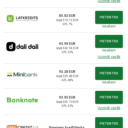
Uzzināt vairāk
85.02 EUR
PIETEIKTIES
kopā 510.12 EUR
GPL 7%
Iesakam
PIETEIKTIES
93.99 EUR
kopā 563.94 EUR
Iesakam
GPL 52%
Uzzināt vairāk
93.28 EUR
PIETEIKTIES
kopā 559.68 EUR
GPL 48%
Iesakam
93.95 EUR
PIETEIKTIES
kopā 563.70 EUR
GPL 52%
Uzzināt vairāk
PIETEIKTIES
Pieejams kredītlimits,