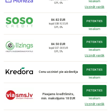
Iesakam
GPL 6%
Uzzināt vairāk
84.82 EUR
PIETEIKTIES
kopā 508.92 EUR
GPL 6%
Iesakam
PIETEIKTIES
84.50 EUR
kopā 507.00 EUR
Iesakam
GPL 5%
Uzzināt vairāk
PIETEIKTIES
Cenu uzziniet pie aizdevēja
Iesakam
PIETEIKTIES
Pieejams kredītlimits,
min. maksājums 18 EUR
Iesakam
Uzzināt vairāk