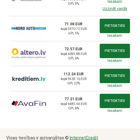
Iesakam
GPL 9%
Uzzināt vairāk
71.08 EUR
PIETEIKTIES
kopā 5970.72 EUR
GPL 5%
Iesakam
72.57 EUR
PIETEIKTIES
kopā 6095.88 EUR
GPL 6%
Iesakam
112.24 EUR
PIETEIKTIES
kopā 9428.16 EUR
GPL 22%
Iesakam
77.21 EUR
PIETEIKTIES
kopā 6485.64 EUR
GPL 8%
Iesakam
Visas tiesības ir aizsargātas ©
InternetCredit