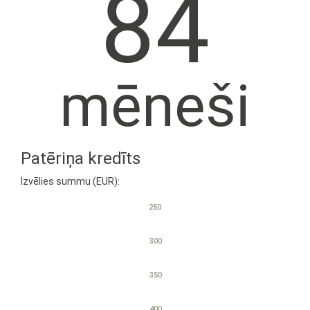
84
mēneši
Patēriņa kredīts
Izvēlies summu (EUR):
250
300
350
400