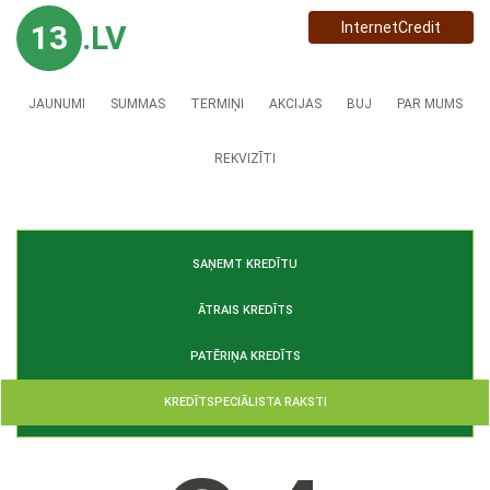
13
.LV
InternetCredit
JAUNUMI
SUMMAS
TERMIŅI
AKCIJAS
BUJ
PAR MUMS
REKVIZĪTI
SAŅEMT KREDĪTU
ĀTRAIS KREDĪTS
PATĒRIŅA KREDĪTS
KREDĪTSPECIĀLISTA RAKSTI