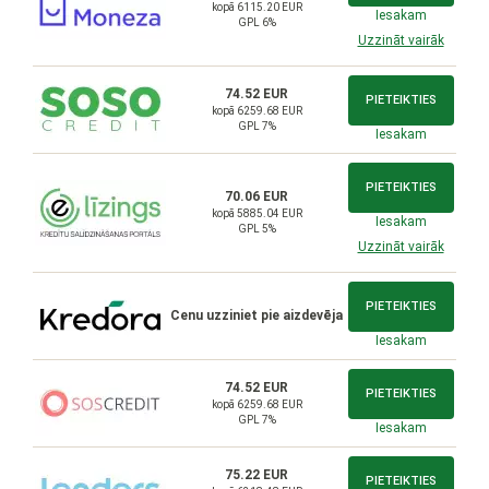
kopā 6115.20 EUR
Iesakam
GPL 6%
Uzzināt vairāk
74.52 EUR
PIETEIKTIES
kopā 6259.68 EUR
GPL 7%
Iesakam
PIETEIKTIES
70.06 EUR
kopā 5885.04 EUR
Iesakam
GPL 5%
Uzzināt vairāk
PIETEIKTIES
Cenu uzziniet pie aizdevēja
Iesakam
74.52 EUR
PIETEIKTIES
kopā 6259.68 EUR
GPL 7%
Iesakam
75.22 EUR
PIETEIKTIES