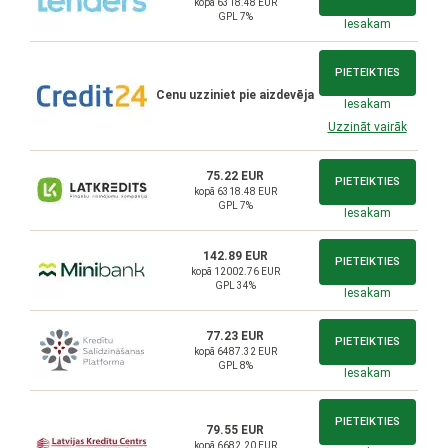
kopā 6318.48 EUR
GPL 7%
Iesakam
PIETEIKTIES
Cenu uzziniet pie aizdevēja
Iesakam
Uzzināt vairāk
75.22 EUR
PIETEIKTIES
kopā 6318.48 EUR
GPL 7%
Iesakam
142.89 EUR
PIETEIKTIES
kopā 12002.76 EUR
GPL 34%
Iesakam
77.23 EUR
PIETEIKTIES
kopā 6487.32 EUR
GPL 8%
Iesakam
PIETEIKTIES
79.55 EUR
kopā 6682.20 EUR