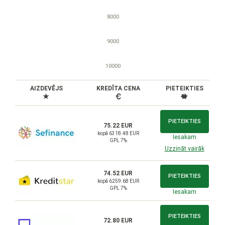
8000
9000
10000
AIZDEVĒJS
KREDĪTA CENA
PIETEIKTIES
PIETEIKTIES
75.22 EUR
kopā 6318.48 EUR
Iesakam
GPL 7%
Uzzināt vairāk
74.52 EUR
PIETEIKTIES
kopā 6259.68 EUR
GPL 7%
Iesakam
PIETEIKTIES
72.80 EUR