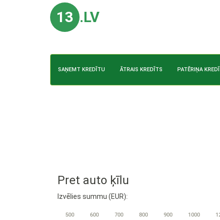
13
.LV
SAŅEMT KREDĪTU
ĀTRAIS KREDĪTS
PATĒRIŅA KRED
Pret auto ķīlu
Izvēlies summu (EUR):
500
600
700
800
900
1000
1