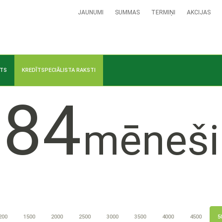
JAUNUMI
SUMMAS
TERMIŅI
AKCIJAS
ĪTS
KREDĪTSPECIĀLISTA RAKSTI
84
mēneši
200
1500
2000
2500
3000
3500
4000
4500
5