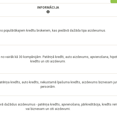
INFORMĀCIJA
no populārākajiem kredītu brokeriem, kas piedāvā dažāda tipa aizdevumus.
 no vairāk kā 30 kompānijām. Patēriņā kredīti, auto aizdevums, apvienošana, hipo
kredīts un citi aizdevumi.
patēriņa kredīts, auto kredīts, nekustamā īpašuma kredīts, aizdevums biznesam ju
personām.
dāvā dažādus aizdevumus - patēriņa kredīts, apvienošana, pārkreditācija, kredīts 
vai biznesam un citi aizdevumi.