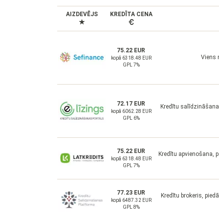
AIZDEVĒJS
KREDĪTA CENA
75.22 EUR
Viens 
kopā 6318.48 EUR
GPL 7%
72.17 EUR
Kredītu salīdzināšana
kopā 6062.28 EUR
GPL 6%
75.22 EUR
Kredītu apvienošana, 
kopā 6318.48 EUR
GPL 7%
77.23 EUR
Kredītu brokeris, pie
kopā 6487.32 EUR
GPL 8%