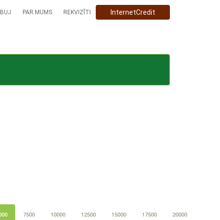
InternetCredit
BUJ
PAR MUMS
REKVIZĪTI
000
7500
10000
12500
15000
17500
20000