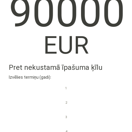
90000
EUR
Pret nekustamā īpašuma ķīlu
Izvēlies termiņu (gadi):
1
2
3
4