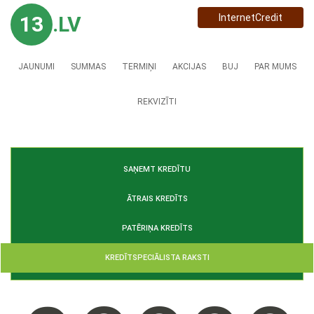
13
.LV
InternetCredit
JAUNUMI
SUMMAS
TERMIŅI
AKCIJAS
BUJ
PAR MUMS
REKVIZĪTI
SAŅEMT KREDĪTU
ĀTRAIS KREDĪTS
PATĒRIŅA KREDĪTS
KREDĪTSPECIĀLISTA RAKSTI