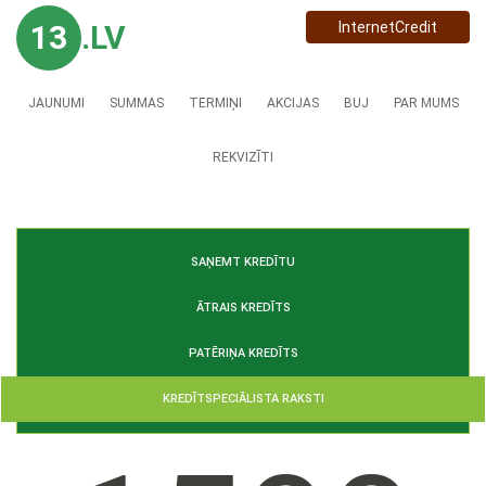
13
.LV
InternetCredit
JAUNUMI
SUMMAS
TERMIŅI
AKCIJAS
BUJ
PAR MUMS
REKVIZĪTI
SAŅEMT KREDĪTU
ĀTRAIS KREDĪTS
PATĒRIŅA KREDĪTS
KREDĪTSPECIĀLISTA RAKSTI