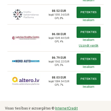
Iesakam
88.52 EUR
PIETEIKTIES
kopā 1593.36 EUR
GPL 8%
Iesakam
PIETEIKTIES
86.08 EUR
kopā 1549.44 EUR
Iesakam
GPL 4%
Uzzināt vairāk
86.79 EUR
PIETEIKTIES
kopā 1562.22 EUR
GPL 5%
Iesakam
88.03 EUR
PIETEIKTIES
kopā 1584.54 EUR
GPL 7%
Iesakam
Visas tiesības ir aizsargātas ©
InternetCredit