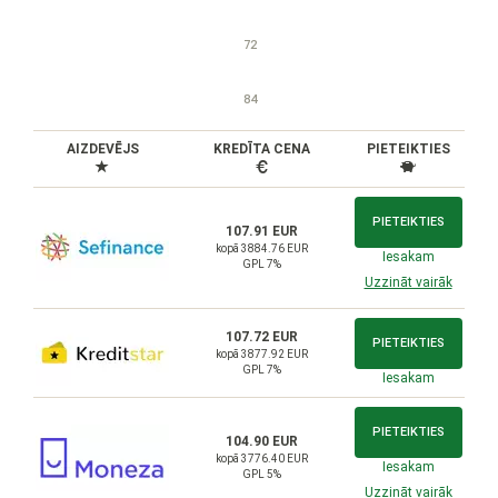
72
84
AIZDEVĒJS
KREDĪTA CENA
PIETEIKTIES
PIETEIKTIES
107.91 EUR
kopā 3884.76 EUR
Iesakam
GPL 7%
Uzzināt vairāk
107.72 EUR
PIETEIKTIES
kopā 3877.92 EUR
GPL 7%
Iesakam
PIETEIKTIES
104.90 EUR
kopā 3776.40 EUR
Iesakam
GPL 5%
Uzzināt vairāk