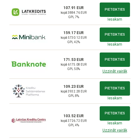
107.91 EUR
PIETEIKTIES
kopā 3884.76 EUR
GPL 7%
Iesakam
159.17 EUR
PIETEIKTIES
kopā 5730.12 EUR
GPL 42%
Iesakam
171.53 EUR
PIETEIKTIES
kopā 6175.08 EUR
GPL 50%
Uzzināt vairāk
109.23 EUR
PIETEIKTIES
kopā 3932.28 EUR
GPL 8%
Iesakam
PIETEIKTIES
103.52 EUR
kopā 3726.72 EUR
Iesakam
GPL 4%
Uzzināt vairāk