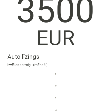
3500
EUR
Auto līzings
Izvēlies termiņu (mēneši):
1
2
3
4