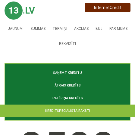
13
.LV
InternetCredit
JAUNUMI
SUMMAS
TERMIŅI
AKCIJAS
BUJ
PAR MUMS
REKVIZĪTI
SAŅEMT KREDĪTU
ĀTRAIS KREDĪTS
PATĒRIŅA KREDĪTS
KREDĪTSPECIĀLISTA RAKSTI