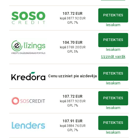
107.72 EUR
PIETEIKTIES
kopā 3877.92 EUR
GPL 7%
Iesakam
PIETEIKTIES
104.70 EUR
kopā 3769.20 EUR
Iesakam
GPL 5%
Uzzināt vairāk
PIETEIKTIES
Cenu uzziniet pie aizdevēja
Iesakam
107.72 EUR
PIETEIKTIES
kopā 3877.92 EUR
GPL 7%
Iesakam
107.91 EUR
PIETEIKTIES
kopā 3884.76 EUR
GPL 7%
Iesakam