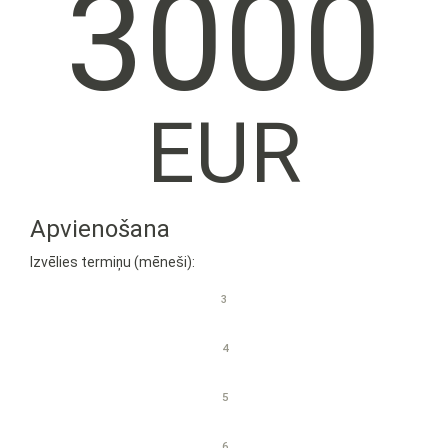
3000
EUR
Apvienošana
Izvēlies termiņu (mēneši):
3
4
5
6