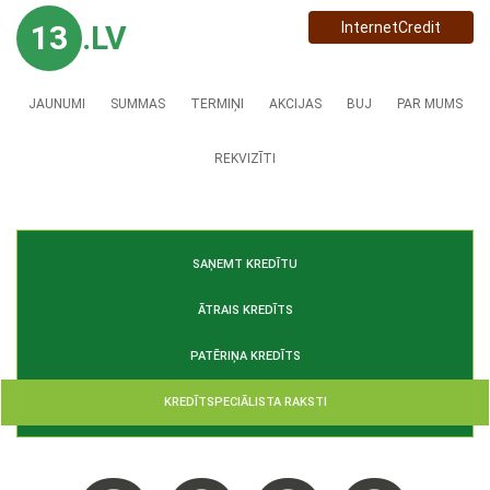
13
.LV
InternetCredit
JAUNUMI
SUMMAS
TERMIŅI
AKCIJAS
BUJ
PAR MUMS
REKVIZĪTI
SAŅEMT KREDĪTU
ĀTRAIS KREDĪTS
PATĒRIŅA KREDĪTS
KREDĪTSPECIĀLISTA RAKSTI