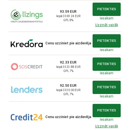
PIETEIKTIES
93.59 EUR
kopā 3369.24 EUR
Iesakam
GPL 8%
Uzzināt vairāk
PIETEIKTIES
Cenu uzziniet pie aizdevēja
Iesakam
92.33 EUR
PIETEIKTIES
kopā 3323.88 EUR
GPL 7%
Iesakam
92.50 EUR
PIETEIKTIES
kopā 3330.00 EUR
GPL 7%
Iesakam
PIETEIKTIES
Cenu uzziniet pie aizdevēja
Iesakam
Uzzināt vairāk