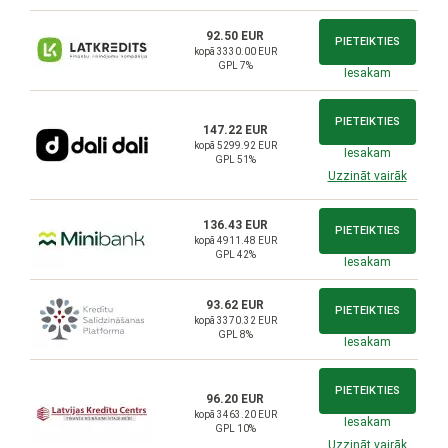
92.50 EUR
PIETEIKTIES
kopā 3330.00 EUR
GPL 7%
Iesakam
PIETEIKTIES
147.22 EUR
kopā 5299.92 EUR
Iesakam
GPL 51%
Uzzināt vairāk
136.43 EUR
PIETEIKTIES
kopā 4911.48 EUR
GPL 42%
Iesakam
93.62 EUR
PIETEIKTIES
kopā 3370.32 EUR
GPL 8%
Iesakam
PIETEIKTIES
96.20 EUR
kopā 3463.20 EUR
Iesakam
GPL 10%
Uzzināt vairāk