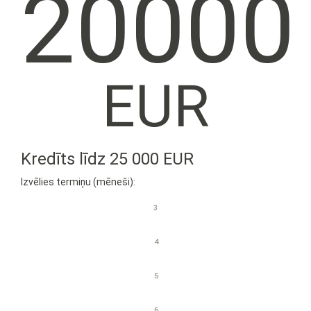
20000
EUR
Kredīts līdz 25 000 EUR
Izvēlies termiņu (mēneši):
3
4
5
6