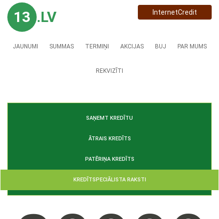
13
.LV
InternetCredit
JAUNUMI
SUMMAS
TERMIŅI
AKCIJAS
BUJ
PAR MUMS
REKVIZĪTI
SAŅEMT KREDĪTU
ĀTRAIS KREDĪTS
PATĒRIŅA KREDĪTS
KREDĪTSPECIĀLISTA RAKSTI