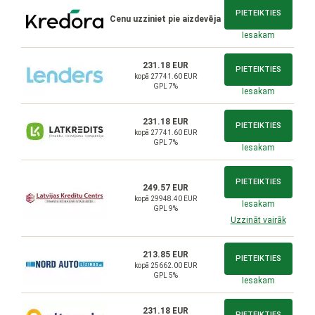
PIETEIKTIES
Cenu uzziniet pie aizdevēja
Iesakam
231.18 EUR
PIETEIKTIES
kopā 27741.60 EUR
GPL 7%
Iesakam
231.18 EUR
PIETEIKTIES
kopā 27741.60 EUR
GPL 7%
Iesakam
PIETEIKTIES
249.57 EUR
kopā 29948.40 EUR
Iesakam
GPL 9%
Uzzināt vairāk
213.85 EUR
PIETEIKTIES
kopā 25662.00 EUR
GPL 5%
Iesakam
231.18 EUR
PIETEIKTIES