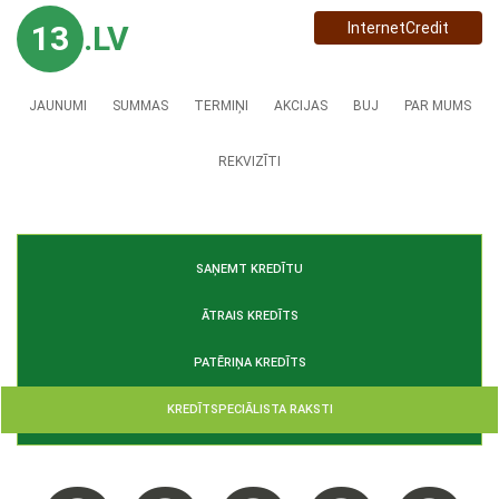
13
.LV
InternetCredit
JAUNUMI
SUMMAS
TERMIŅI
AKCIJAS
BUJ
PAR MUMS
REKVIZĪTI
SAŅEMT KREDĪTU
ĀTRAIS KREDĪTS
PATĒRIŅA KREDĪTS
KREDĪTSPECIĀLISTA RAKSTI