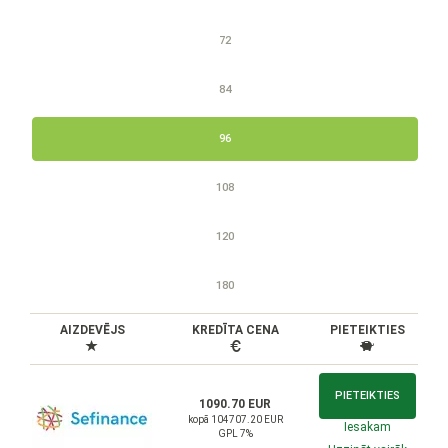
72
84
96
108
120
180
AIZDEVĒJS
KREDĪTA CENA
PIETEIKTIES
PIETEIKTIES
1090.70 EUR
kopā 104707.20 EUR
Iesakam
GPL 7%