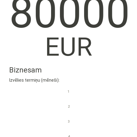
80000
EUR
Biznesam
Izvēlies termiņu (mēneši):
1
2
3
4