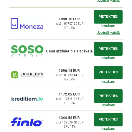
Uzzināt vairāk
PIETEIKTIES
1090.70 EUR
kopā 104707.20 EUR
Iesakam
GPL 7%
Uzzināt vairāk
PIETEIKTIES
Cenu uzziniet pie aizdevēja
Iesakam
1096.14 EUR
PIETEIKTIES
kopā 105229.44 EUR
GPL 7%
Iesakam
1172.02 EUR
PIETEIKTIES
kopā 112513.92 EUR
GPL 9%
Iesakam
1344.58 EUR
PIETEIKTIES
kopā 129079.68 EUR
GPL 14%
Iesakam