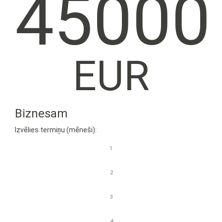
45000
EUR
Biznesam
Izvēlies termiņu (mēneši):
1
2
3
4