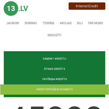
13
.LV
InternetCredit
JAUNUMI
SUMMAS
TERMIŅI
AKCIJAS
BUJ
PAR MUMS
REKVIZĪTI
SAŅEMT KREDĪTU
ĀTRAIS KREDĪTS
PATĒRIŅA KREDĪTS
KREDĪTSPECIĀLISTA RAKSTI