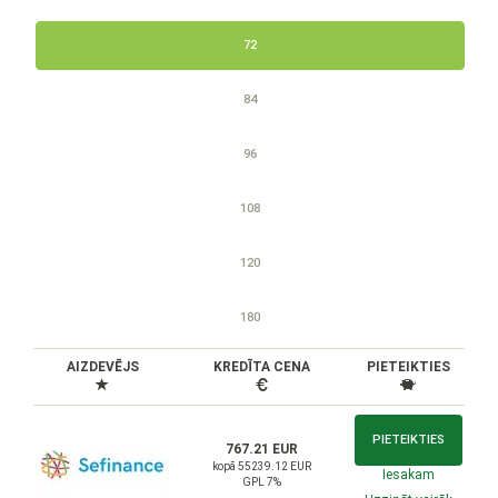
72
84
96
108
120
180
AIZDEVĒJS
KREDĪTA CENA
PIETEIKTIES
PIETEIKTIES
767.21 EUR
kopā 55239.12 EUR
Iesakam
GPL 7%