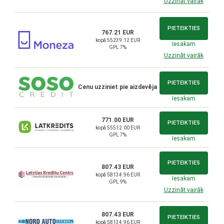
Uzzināt vairāk
PIETEIKTIES
767.21 EUR
kopā 55239.12 EUR
Iesakam
GPL 7%
Uzzināt vairāk
PIETEIKTIES
Cenu uzziniet pie aizdevēja
Iesakam
771.00 EUR
PIETEIKTIES
kopā 55512.00 EUR
GPL 7%
Iesakam
PIETEIKTIES
807.43 EUR
kopā 58134.96 EUR
Iesakam
GPL 9%
Uzzināt vairāk
807.43 EUR
PIETEIKTIES
kopā 58134.96 EUR