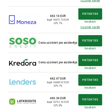
Uzzināt vairāk
PIETEIKTIES
463.16 EUR
kopā 16673.76 EUR
Iesakam
GPL 7%
Uzzināt vairāk
PIETEIKTIES
Cenu uzziniet pie aizdevēja
Iesakam
PIETEIKTIES
Cenu uzziniet pie aizdevēja
Iesakam
462.47 EUR
PIETEIKTIES
kopā 16648.92 EUR
GPL 7%
Iesakam
465.34 EUR
PIETEIKTIES
kopā 16752.24 EUR
GPL 8%
Iesakam