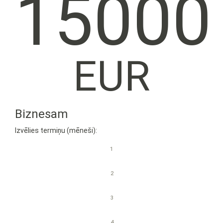
15000
EUR
Biznesam
Izvēlies termiņu (mēneši):
1
2
3
4