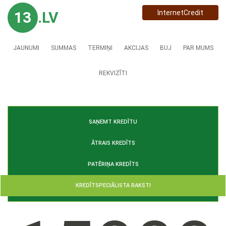
13
.LV
InternetCredit
JAUNUMI
SUMMAS
TERMIŅI
AKCIJAS
BUJ
PAR MUMS
REKVIZĪTI
SAŅEMT KREDĪTU
ĀTRAIS KREDĪTS
PATĒRIŅA KREDĪTS
KREDĪTSPECIĀLISTA RAKSTI