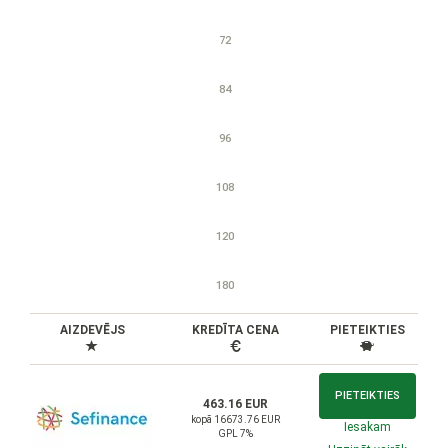
72
84
96
108
120
180
AIZDEVĒJS
KREDĪTA CENA
PIETEIKTIES
PIETEIKTIES
463.16 EUR
kopā 16673.76 EUR
Iesakam
GPL 7%