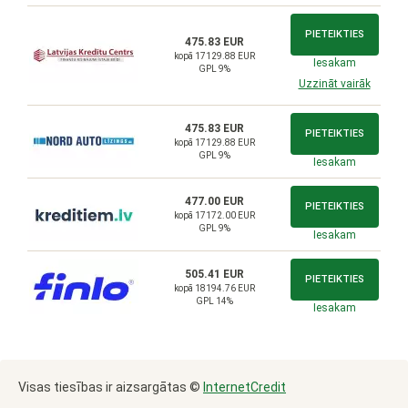
PIETEIKTIES
475.83 EUR
kopā 17129.88 EUR
Iesakam
GPL 9%
Uzzināt vairāk
475.83 EUR
PIETEIKTIES
kopā 17129.88 EUR
GPL 9%
Iesakam
477.00 EUR
PIETEIKTIES
kopā 17172.00 EUR
GPL 9%
Iesakam
505.41 EUR
PIETEIKTIES
kopā 18194.76 EUR
GPL 14%
Iesakam
Visas tiesības ir aizsargātas ©
InternetCredit