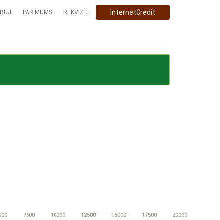
InternetCredit
BUJ
PAR MUMS
REKVIZĪTI
000
7500
10000
12500
15000
17500
20000