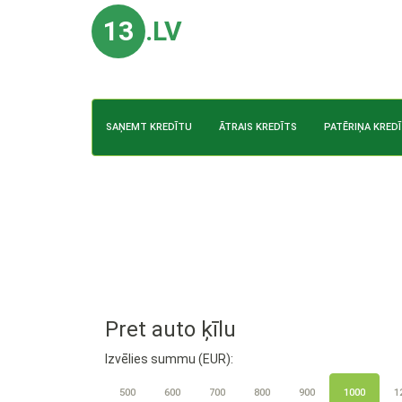
13
.LV
SAŅEMT KREDĪTU
ĀTRAIS KREDĪTS
PATĒRIŅA KRED
Pret auto ķīlu
Izvēlies summu (EUR):
500
600
700
800
900
1000
1