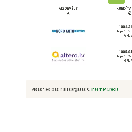
AIZDEVĒJS
KREDĪTA
1004.3
kopā 1004
GPL 
1005.8
kopā 1005
GPL 
Visas tiesības ir aizsargātas ©
InternetCredit