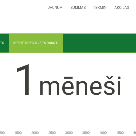
JAUNUMI
SUMMAS
TERMIŅI
AKCIJAS
ĪTS
KREDĪTSPECIĀLISTA RAKSTI
1
mēneši
200
1500
2000
2500
3000
3500
4000
4500
5