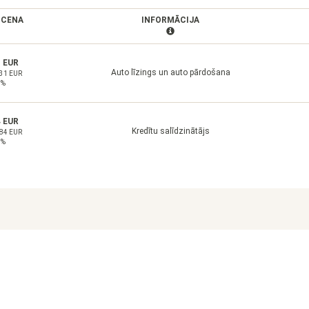
 CENA
INFORMĀCIJA
1 EUR
Auto līzings un auto pārdošana
.31 EUR
5%
4 EUR
Kredītu salīdzinātājs
.84 EUR
7%