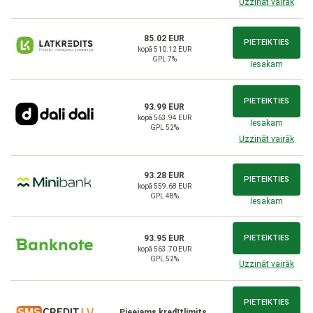
Uzzināt vairāk
85.02 EUR
PIETEIKTIES
kopā 510.12 EUR
GPL 7%
Iesakam
PIETEIKTIES
93.99 EUR
kopā 563.94 EUR
Iesakam
GPL 52%
Uzzināt vairāk
93.28 EUR
PIETEIKTIES
kopā 559.68 EUR
GPL 48%
Iesakam
93.95 EUR
PIETEIKTIES
kopā 563.70 EUR
GPL 52%
Uzzināt vairāk
PIETEIKTIES
Pieejams kredītlimits,