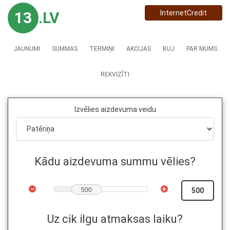
13
.LV
InternetCredit
JAUNUMI
SUMMAS
TERMIŅI
AKCIJAS
BUJ
PAR MUMS
REKVIZĪTI
Izvēlies aizdevuma veidu
Kādu aizdevuma summu vēlies?
500
Uz cik ilgu atmaksas laiku?