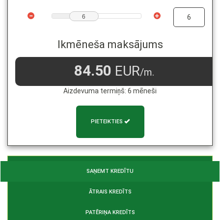
6
Ikmēneša maksājums
84.50
EUR
/m.
Aizdevuma termiņš:
6
mēneši
PIETEIKTIES
SAŅEMT KREDĪTU
ĀTRAIS KREDĪTS
PATĒRIŅA KREDĪTS