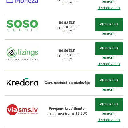
Iesakam
GPL 6%
Uzzināt vairāk
84.82 EUR
PIETEIKTIES
kopā 508.92 EUR
GPL 6%
Iesakam
PIETEIKTIES
84.50 EUR
kopā 507.00 EUR
Iesakam
GPL 5%
Uzzināt vairāk
PIETEIKTIES
Cenu uzziniet pie aizdevēja
Iesakam
PIETEIKTIES
Pieejams kredītlimits,
min. maksājums 18 EUR
Iesakam
Uzzināt vairāk