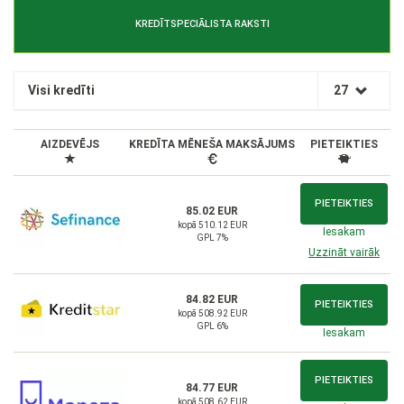
KREDĪTSPECIĀLISTA RAKSTI
Visi kredīti
27
AIZDEVĒJS
KREDĪTA MĒNEŠA MAKSĀJUMS
PIETEIKTIES
PIETEIKTIES
85.02 EUR
kopā 510.12 EUR
Iesakam
GPL 7%
Uzzināt vairāk
84.82 EUR
PIETEIKTIES
kopā 508.92 EUR
GPL 6%
Iesakam
PIETEIKTIES
84.77 EUR
kopā 508.62 EUR