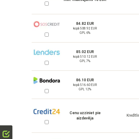
84.82 EUR
kopā 508.92 EUR
GPL 6%
85.02 EUR
kopā 510.12 EUR
GPL 7%
86.10 EUR
kopā 516.60 EUR
GPL 12%
Cenu uzziniet pie
Kredītl
aizdevēja