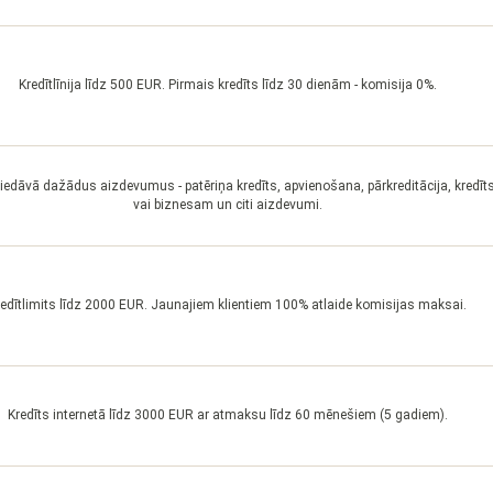
Kredītlīnija līdz 500 EUR. Pirmais kredīts līdz 30 dienām - komisija 0%.
 piedāvā dažādus aizdevumus - patēriņa kredīts, apvienošana, pārkreditācija, kred
vai biznesam un citi aizdevumi.
redītlimits līdz 2000 EUR. Jaunajiem klientiem 100% atlaide komisijas maksai.
Kredīts internetā līdz 3000 EUR ar atmaksu līdz 60 mēnešiem (5 gadiem).