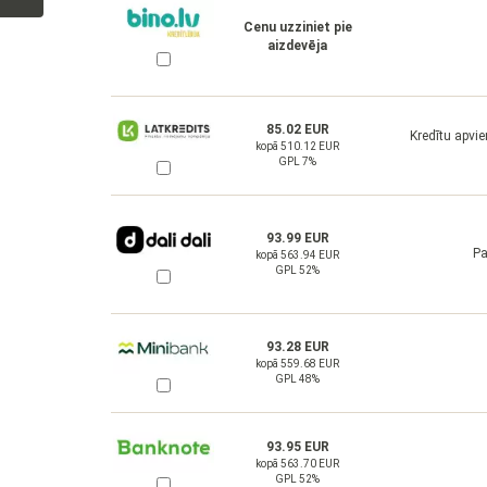
Cenu uzziniet pie
aizdevēja
85.02 EUR
Kredītu apvi
kopā 510.12 EUR
GPL 7%
93.99 EUR
Pa
kopā 563.94 EUR
GPL 52%
93.28 EUR
kopā 559.68 EUR
GPL 48%
93.95 EUR
kopā 563.70 EUR
GPL 52%