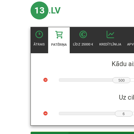
13
.LV
ĀTRAIS
LĪDZ 25000 €
KREDĪTLĪNIJA
APV
PATĒRIŅA
Kādu a
500
Uz ci
6