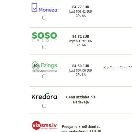
84.77 EUR
kopā 508.62 EUR
GPL 6%
84.82 EUR
kopā 508.92 EUR
GPL 6%
84.50 EUR
Kredītu salīdzinā
kopā 507.00 EUR
GPL 5%
Cenu uzziniet pie
aizdevēja
Pieejams kredītlimits,
min. maksājums 18 EUR