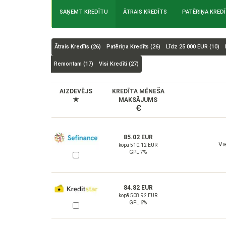
SAŅEMT KREDĪTU
ĀTRAIS KREDĪTS
PATĒRIŅA KRED
Ātrais Kredīts (
26
)
Patēriņa Kredīts (
26
)
Līdz 25 000 EUR (
10
)
Remontam (
17
)
Visi Kredīti (
27
)
AIZDEVĒJS
KREDĪTA MĒNEŠA
MAKSĀJUMS
85.02 EUR
Vi
kopā 510.12 EUR
GPL 7%
84.82 EUR
kopā 508.92 EUR
GPL 6%