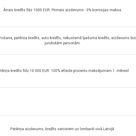
Ātrais kredīts līdz 1000 EUR. Pirmais aizdevums - 0% komisijas maksa.
enošana, patēriņa kredīts, auto kredīts, nekustamā īpašuma kredīts, aizdevums b
juridiskām personām.
tēriņa kredīts līdz 10 000 EUR. 100% atlaide procentu maksājumam 1. mēnesī.
Patēriņa aizdevums, kredīts senioriem un lombardi visā Latvijā.