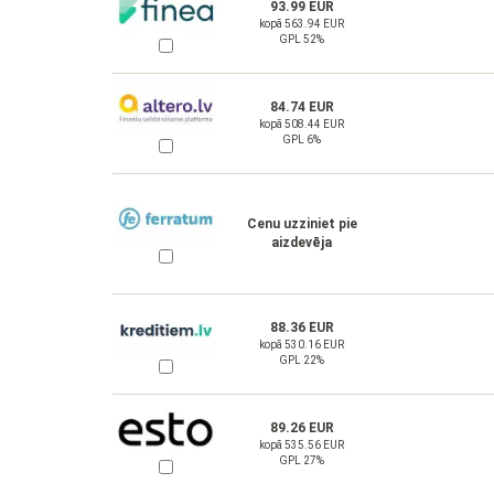
93.99 EUR
kopā 563.94 EUR
GPL 52%
84.74 EUR
kopā 508.44 EUR
GPL 6%
Cenu uzziniet pie
aizdevēja
88.36 EUR
kopā 530.16 EUR
GPL 22%
89.26 EUR
kopā 535.56 EUR
GPL 27%