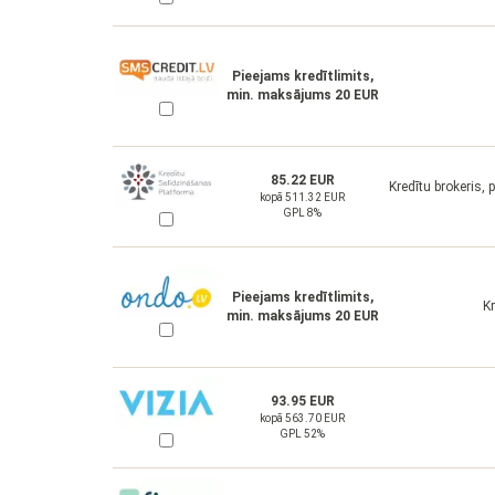
Pieejams kredītlimits,
min. maksājums 20 EUR
85.22 EUR
Kredītu brokeris,
kopā 511.32 EUR
GPL 8%
Pieejams kredītlimits,
K
min. maksājums 20 EUR
93.95 EUR
kopā 563.70 EUR
GPL 52%