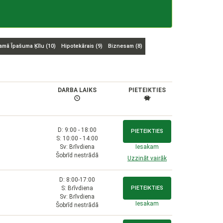
amā Īpašuma Ķīlu (
10
)
Hipotekārais (
9
)
Biznesam (
8
)
DARBA LAIKS
PIETEIKTIES
D: 9:00 - 18:00
PIETEIKTIES
S: 10:00 - 14:00
Sv: Brīvdiena
Iesakam
Šobrīd nestrādā
Uzzināt vairāk
D: 8:00-17:00
S: Brīvdiena
PIETEIKTIES
Sv: Brīvdiena
Iesakam
Šobrīd nestrādā