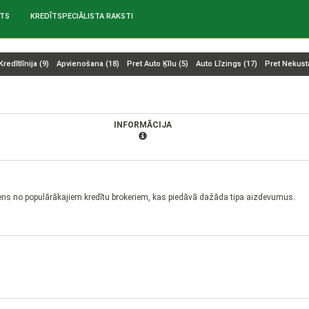
ĪTS
KREDĪTSPECIĀLISTA RAKSTI
Kredītlīnija (
9
)
Apvienošana (
18
)
Pret Auto Ķīlu (
5
)
Auto Līzings (
17
)
Pret Nekust
INFORMĀCIJA
ens no populārākajiem kredītu brokeriem, kas piedāvā dažāda tipa aizdevumus.