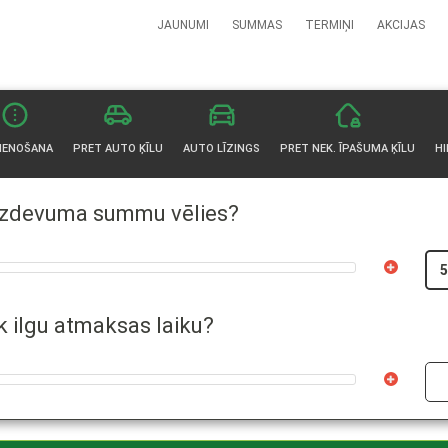
JAUNUMI
SUMMAS
TERMIŅI
AKCIJAS
IENOŠANA
PRET AUTO ĶĪLU
AUTO LĪZINGS
PRET NEK. ĪPAŠUMA ĶĪLU
H
izdevuma summu vēlies?
k ilgu atmaksas laiku?