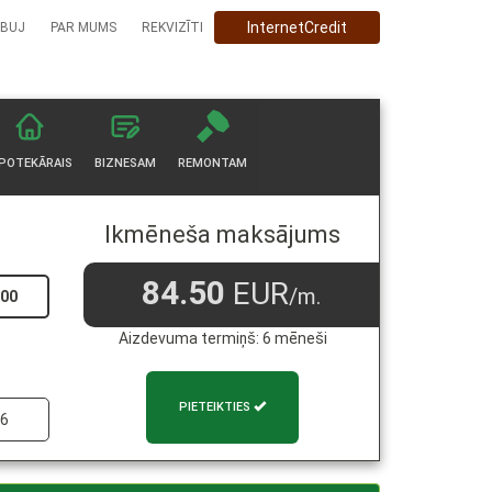
InternetCredit
BUJ
PAR MUMS
REKVIZĪTI
IPOTEKĀRAIS
BIZNESAM
REMONTAM
Ikmēneša maksājums
84.50
EUR
/m.
Aizdevuma termiņš:
6
mēneši
PIETEIKTIES