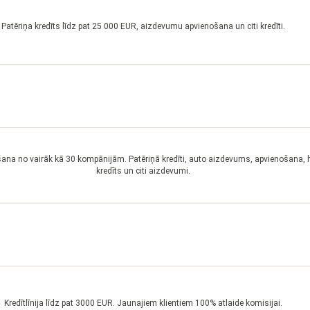
Patēriņa kredīts līdz pat 25 000 EUR, aizdevumu apvienošana un citi kredīti.
šana no vairāk kā 30 kompānijām. Patēriņā kredīti, auto aizdevums, apvienošana, 
kredīts un citi aizdevumi.
Kredītlīnija līdz pat 3000 EUR. Jaunajiem klientiem 100% atlaide komisijai.