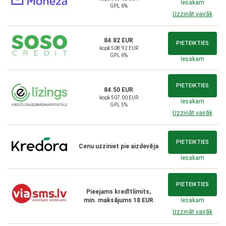
Iesakam
GPL 6%
Uzzināt vairāk
84.82 EUR
PIETEIKTIES
kopā 508.92 EUR
GPL 6%
Iesakam
PIETEIKTIES
84.50 EUR
kopā 507.00 EUR
Iesakam
GPL 5%
Uzzināt vairāk
PIETEIKTIES
Cenu uzziniet pie aizdevēja
Iesakam
PIETEIKTIES
Pieejams kredītlimits,
min. maksājums 18 EUR
Iesakam
Uzzināt vairāk