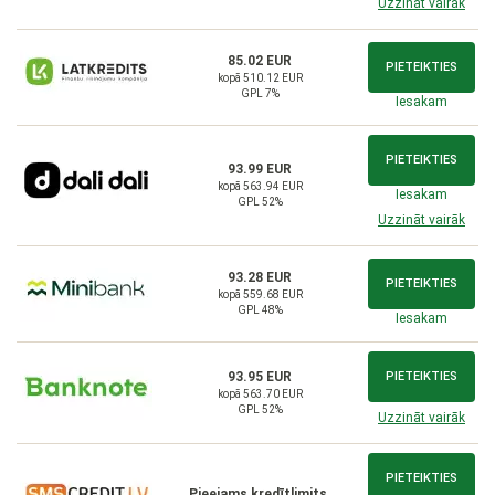
Uzzināt vairāk
85.02 EUR
PIETEIKTIES
kopā 510.12 EUR
GPL 7%
Iesakam
PIETEIKTIES
93.99 EUR
kopā 563.94 EUR
Iesakam
GPL 52%
Uzzināt vairāk
93.28 EUR
PIETEIKTIES
kopā 559.68 EUR
GPL 48%
Iesakam
93.95 EUR
PIETEIKTIES
kopā 563.70 EUR
GPL 52%
Uzzināt vairāk
PIETEIKTIES
Pieejams kredītlimits,