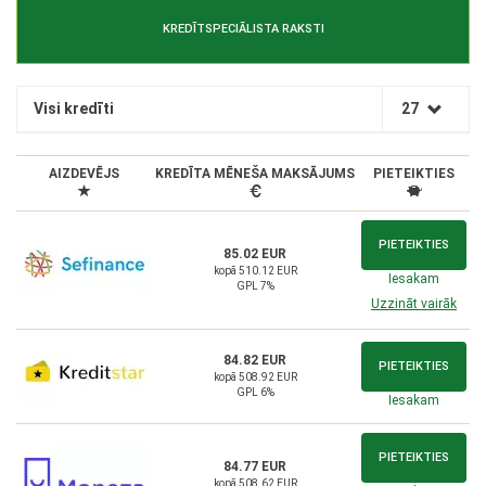
KREDĪTSPECIĀLISTA RAKSTI
Visi kredīti
27
AIZDEVĒJS
KREDĪTA MĒNEŠA MAKSĀJUMS
PIETEIKTIES
PIETEIKTIES
85.02 EUR
kopā 510.12 EUR
Iesakam
GPL 7%
Uzzināt vairāk
84.82 EUR
PIETEIKTIES
kopā 508.92 EUR
GPL 6%
Iesakam
PIETEIKTIES
84.77 EUR
kopā 508.62 EUR