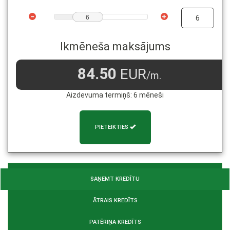
6
Ikmēneša maksājums
84.50
EUR
/m.
Aizdevuma termiņš:
6
mēneši
PIETEIKTIES
SAŅEMT KREDĪTU
ĀTRAIS KREDĪTS
PATĒRIŅA KREDĪTS