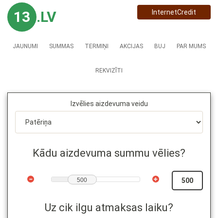
13
.LV
InternetCredit
JAUNUMI
SUMMAS
TERMIŅI
AKCIJAS
BUJ
PAR MUMS
REKVIZĪTI
Izvēlies aizdevuma veidu
Kādu aizdevuma summu vēlies?
500
Uz cik ilgu atmaksas laiku?